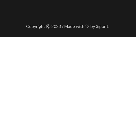
Copyright Ⓒ 2023 / Made with 🤍 by 3ipunt.