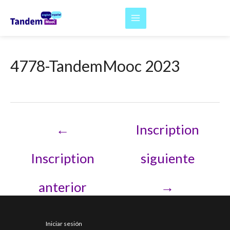
Ir
al
Main
contenido
Menu
4778-TandemMooc 2023
Navegación
←
Inscription
de
entradas
Inscription
siguiente
anterior
→
Iniciar sesión