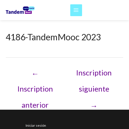
Ir
al
Main
contenido
Menu
4186-TandemMooc 2023
Navegación
←
Inscription
de
entradas
Inscription
siguiente
anterior
→
Iniciar sesión