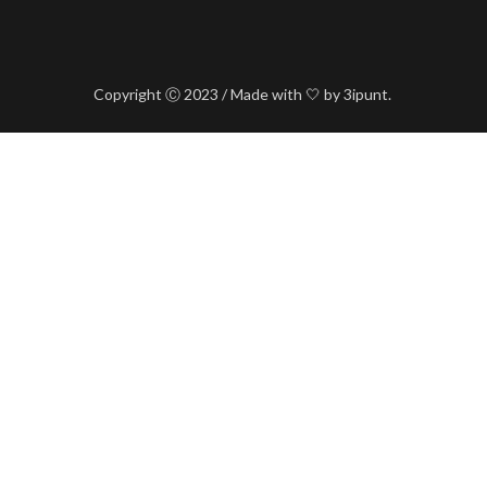
Copyright Ⓒ 2023 / Made with 🤍 by 3ipunt.