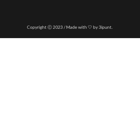
Copyright Ⓒ 2023 / Made with 🤍 by 3ipunt.