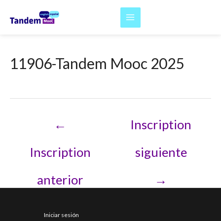
Ir
al
Main
contenido
Menu
11906-Tandem Mooc 2025
Navegación
←
Inscription
de
entradas
Inscription
siguiente
anterior
→
Iniciar sesión