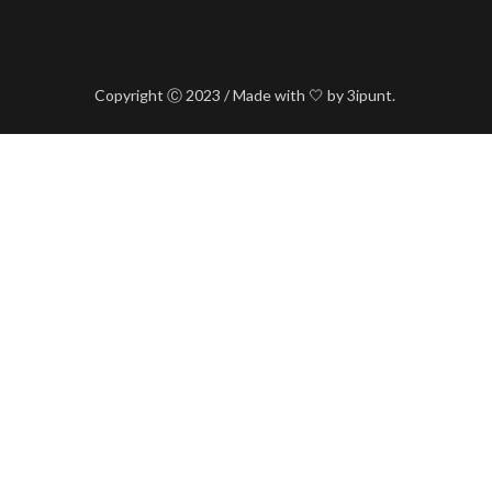
Copyright Ⓒ 2023 / Made with 🤍 by 3ipunt.