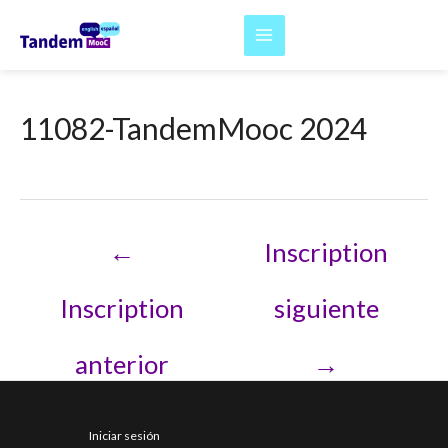
Ir
al
Main
contenido
Menu
11082-TandemMooc 2024
Navegación
←
Inscription
de
entradas
Inscription
siguiente
anterior
→
Iniciar sesión