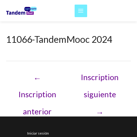
Ir
al
Main
contenido
Menu
11066-TandemMooc 2024
Navegación
←
Inscription
de
entradas
Inscription
siguiente
anterior
→
Iniciar sesión