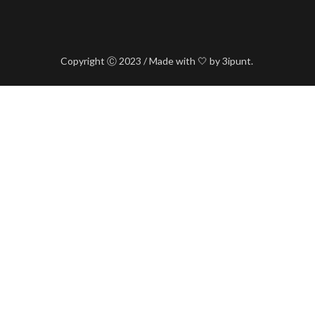
Copyright Ⓒ 2023 / Made with 🤍 by 3ipunt.